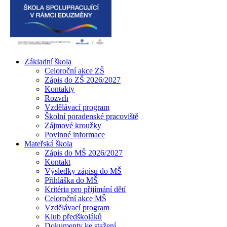
Základní škola
Celoroční akce ZŠ
Zápis do ZŠ 2026/2027
Kontakty
Rozvrh
Vzdělávací program
Školní poradenské pracoviště
Zájmové kroužky
Povinné informace
Mateřská škola
Zápis do MŠ 2026/2027
Kontakt
Výsledky zápisu do MŠ
Přihláška do MŠ
Kritéria pro přijímání dětí
Celoroční akce MŠ
Vzdělávací program
Klub předškoláků
Dokumenty ke stažení