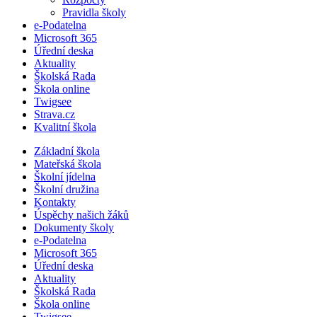
Pravidla školy
e-Podatelna
Microsoft 365
Úřední deska
Aktuality
Školská Rada
Škola online
Twigsee
Strava.cz
Kvalitní škola
Základní škola
Mateřská škola
Školní jídelna
Školní družina
Kontakty
Úspěchy našich žáků
Dokumenty školy
e-Podatelna
Microsoft 365
Úřední deska
Aktuality
Školská Rada
Škola online
Twigsee