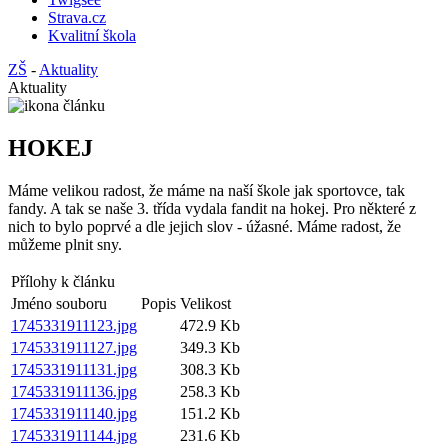
Strava.cz
Kvalitní škola
ZŠ
-
Aktuality
Aktuality
HOKEJ
Máme velikou radost, že máme na naší škole jak sportovce, tak
fandy. A tak se naše 3. třída vydala fandit na hokej. Pro některé z
nich to bylo poprvé a dle jejich slov - úžasné. Máme radost, že
můžeme plnit sny.
Přílohy k článku
Jméno souboru
Popis
Velikost
1745331911123.jpg
472.9 Kb
1745331911127.jpg
349.3 Kb
1745331911131.jpg
308.3 Kb
1745331911136.jpg
258.3 Kb
1745331911140.jpg
151.2 Kb
1745331911144.jpg
231.6 Kb