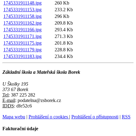
1745331911148.jpg
260 Kb
1745331911153.jpg
233.2 Kb
1745331911158.jpg
296 Kb
1745331911162.jpg
209.8 Kb
1745331911166.jpg
293.4 Kb
1745331911171.jpg
271.3 Kb
1745331911175.jpg
201.8 Kb
1745331911179.jpg
228.8 Kb
1745331911183.jpg
234.4 Kb
Základní škola a Mateřská škola Borek
U Školky 195
373 67 Borek
Tel:
387 225 282
E-mail:
podatelna@zsborek.cz
IDDS:
dfe52c6
Mapa webu
|
Prohlášení o cookies
|
Prohlášení o přístupnosti
|
RSS
Fakturační údaje