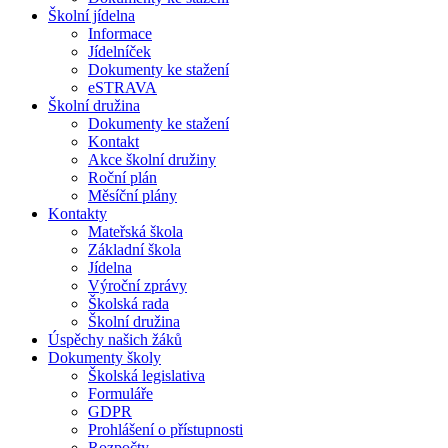
Školní jídelna
Informace
Jídelníček
Dokumenty ke stažení
eSTRAVA
Školní družina
Dokumenty ke stažení
Kontakt
Akce školní družiny
Roční plán
Měsíční plány
Kontakty
Mateřská škola
Základní škola
Jídelna
Výroční zprávy
Školská rada
Školní družina
Úspěchy našich žáků
Dokumenty školy
Školská legislativa
Formuláře
GDPR
Prohlášení o přístupnosti
Rozpočty