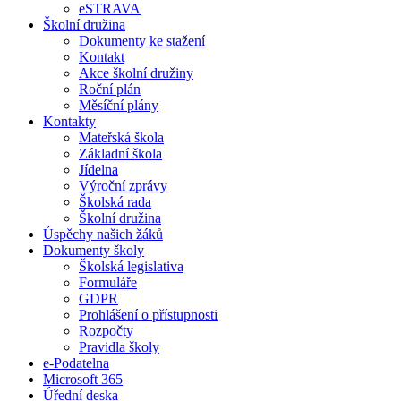
eSTRAVA
Školní družina
Dokumenty ke stažení
Kontakt
Akce školní družiny
Roční plán
Měsíční plány
Kontakty
Mateřská škola
Základní škola
Jídelna
Výroční zprávy
Školská rada
Školní družina
Úspěchy našich žáků
Dokumenty školy
Školská legislativa
Formuláře
GDPR
Prohlášení o přístupnosti
Rozpočty
Pravidla školy
e-Podatelna
Microsoft 365
Úřední deska