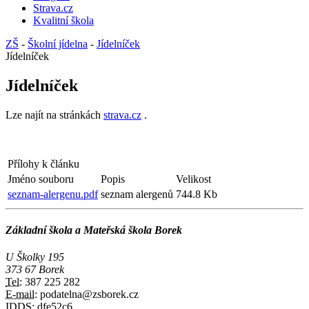
Strava.cz
Kvalitní škola
ZŠ
-
Školní jídelna
-
Jídelníček
Jídelníček
Jídelníček
Lze najít na stránkách
strava.cz
.
Přílohy k článku
Jméno souboru
Popis
Velikost
seznam-alergenu.pdf
seznam alergenů
744.8 Kb
Základní škola a Mateřská škola Borek
U Školky 195
373 67 Borek
Tel:
387 225 282
E-mail:
podatelna@zsborek.cz
IDDS:
dfe52c6