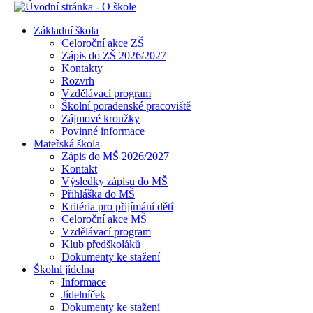
Základní škola
Celoroční akce ZŠ
Zápis do ZŠ 2026/2027
Kontakty
Rozvrh
Vzdělávací program
Školní poradenské pracoviště
Zájmové kroužky
Povinné informace
Mateřská škola
Zápis do MŠ 2026/2027
Kontakt
Výsledky zápisu do MŠ
Přihláška do MŠ
Kritéria pro přijímání dětí
Celoroční akce MŠ
Vzdělávací program
Klub předškoláků
Dokumenty ke stažení
Školní jídelna
Informace
Jídelníček
Dokumenty ke stažení