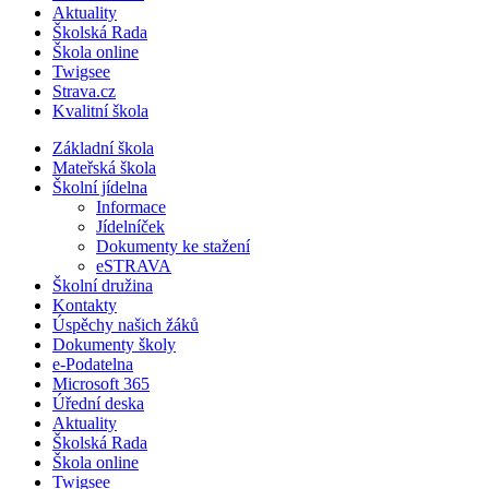
Aktuality
Školská Rada
Škola online
Twigsee
Strava.cz
Kvalitní škola
Základní škola
Mateřská škola
Školní jídelna
Informace
Jídelníček
Dokumenty ke stažení
eSTRAVA
Školní družina
Kontakty
Úspěchy našich žáků
Dokumenty školy
e-Podatelna
Microsoft 365
Úřední deska
Aktuality
Školská Rada
Škola online
Twigsee