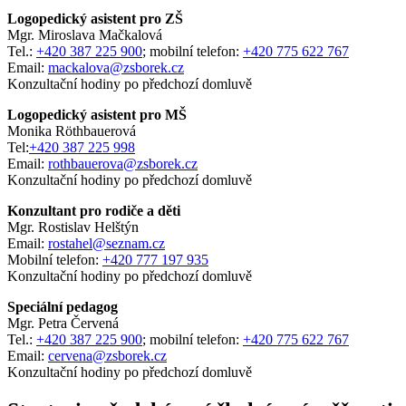
Logopedický asistent pro ZŠ
Mgr. Miroslava Mačkalová
Tel.:
+420 387 225 900
; mobilní telefon:
+420 775 622 767
Email:
mackalova@zsborek.cz
Konzultační hodiny po předchozí domluvě
Logopedický asistent pro MŠ
Monika Röthbauerová
Tel:
+420 387 225 998
Email:
rothbauerova@zsborek.cz
Konzultační hodiny po předchozí domluvě
Konzultant pro rodiče a děti
Mgr. Rostislav Helštýn
Email:
rostahel@seznam.cz
Mobilní telefon:
+420 777 197 935
Konzultační hodiny po předchozí domluvě
Speciální pedagog
Mgr. Petra Červená
Tel.:
+420 387 225 900
; mobilní telefon:
+420 775 622 767
Email:
cervena@zsborek.cz
Konzultační hodiny po předchozí domluvě