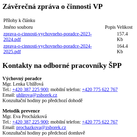
Závěrečná zpráva o činnosti VP
Přílohy k článku
Jméno souboru
Popis
Velikost
zprava-o-cinnosti-vychovneho-poradce-2023-
157.4
2024.pdf
Kb
zprava-o-cinnosti-vychovneho-poradce-2024-
164.4
2025.pdf
Kb
Kontakty na odborné pracovníky ŠPP
Výchovný poradce
Mgr. Lenka Uhlířová
Tel.:
+420 387 225 900
; mobilní telefon:
+420 775 622 767
Email:
uhlirova@zsborek.cz
Konzultační hodiny po předchozí dohodě
Metodik prevence
Mgr. Eva Procházková
Tel.:
+420 387 225 900
; mobilní telefon:
+420 775 622 767
Email:
prochazkova@zsborek.cz
Konzultační hodiny po předchozí domluvě