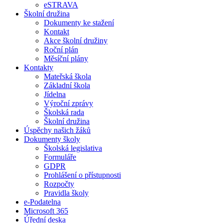
eSTRAVA
Školní družina
Dokumenty ke stažení
Kontakt
Akce školní družiny
Roční plán
Měsíční plány
Kontakty
Mateřská škola
Základní škola
Jídelna
Výroční zprávy
Školská rada
Školní družina
Úspěchy našich žáků
Dokumenty školy
Školská legislativa
Formuláře
GDPR
Prohlášení o přístupnosti
Rozpočty
Pravidla školy
e-Podatelna
Microsoft 365
Úřední deska