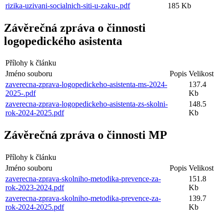
rizika-uzivani-socialnich-siti-u-zaku-.pdf
185 Kb
Závěrečná zpráva o činnosti
logopedického asistenta
Přílohy k článku
Jméno souboru
Popis
Velikost
zaverecna-zprava-logopedickeho-asistenta-ms-2024-
137.4
2025-.pdf
Kb
zaverecna-zprava-logopedickeho-asistenta-zs-skolni-
148.5
rok-2024-2025.pdf
Kb
Závěrečná zpráva o činnosti MP
Přílohy k článku
Jméno souboru
Popis
Velikost
zaverecna-zprava-skolniho-metodika-prevence-za-
151.8
rok-2023-2024.pdf
Kb
zaverecna-zprava-skolniho-metodika-prevence-za-
139.7
rok-2024-2025.pdf
Kb