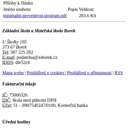
Přílohy k článku
Jméno souboru
Popis
Velikost
minimalni-preventivni-program.pdf
283.6 Kb
Základní škola a Mateřská škola Borek
U Školky 195
373 67 Borek
Tel:
387 225 282
E-mail:
podatelna@zsborek.cz
IDDS:
dfe52c6
Mapa webu
|
Prohlášení o cookies
|
Prohlášení o přístupnosti
|
RSS
Fakturační údaje
IČ:
75000326
DIČ:
škola není plátcem DPH
Účet:
51 – 8907540247/0100, Komerční banka
Úřední hodiny