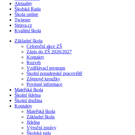
Aktuality
Školská Rada
Škola online
Twigsee
Strava.cz
Kvalitní škola
Základní škola
Celoroční akce ZŠ
Zápis do ZŠ 2026/2027
Kontakty
Rozvrh
Vzdělávací program
Školní poradenské pracoviště
Zájmové kroužky
Povinné informace
Mateřská škola
Školní jídelna
Školní družina
Kontakty
Mateřská škola
Základní škola
Jídelna
Výroční zprávy
Školská rada