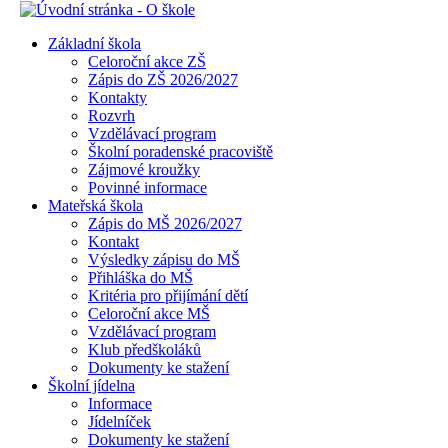
Základní škola
Celoroční akce ZŠ
Zápis do ZŠ 2026/2027
Kontakty
Rozvrh
Vzdělávací program
Školní poradenské pracoviště
Zájmové kroužky
Povinné informace
Mateřská škola
Zápis do MŠ 2026/2027
Kontakt
Výsledky zápisu do MŠ
Přihláška do MŠ
Kritéria pro přijímání dětí
Celoroční akce MŠ
Vzdělávací program
Klub předškoláků
Dokumenty ke stažení
Školní jídelna
Informace
Jídelníček
Dokumenty ke stažení