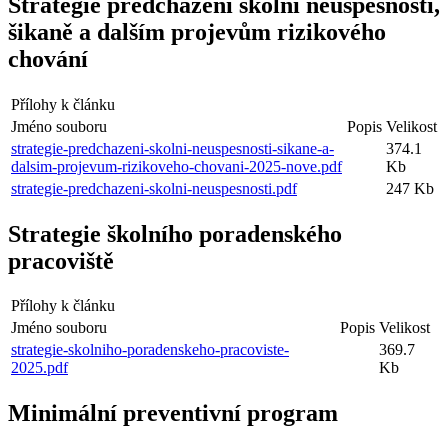
Strategie předcházení školní neúspěšnosti,
šikaně a dalším projevům rizikového
chování
Přílohy k článku
Jméno souboru
Popis
Velikost
strategie-predchazeni-skolni-neuspesnosti-sikane-a-
374.1
dalsim-projevum-rizikoveho-chovani-2025-nove.pdf
Kb
strategie-predchazeni-skolni-neuspesnosti.pdf
247 Kb
Strategie školního poradenského
pracoviště
Přílohy k článku
Jméno souboru
Popis
Velikost
strategie-skolniho-poradenskeho-pracoviste-
369.7
2025.pdf
Kb
Minimální preventivní program