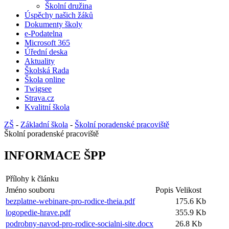
Školní družina
Úspěchy našich žáků
Dokumenty školy
e-Podatelna
Microsoft 365
Úřední deska
Aktuality
Školská Rada
Škola online
Twigsee
Strava.cz
Kvalitní škola
ZŠ
-
Základní škola
-
Školní poradenské pracoviště
Školní poradenské pracoviště
INFORMACE ŠPP
Přílohy k článku
Jméno souboru
Popis
Velikost
bezplatne-webinare-pro-rodice-theia.pdf
175.6 Kb
logopedie-hrave.pdf
355.9 Kb
podrobny-navod-pro-rodice-socialni-site.docx
26.8 Kb