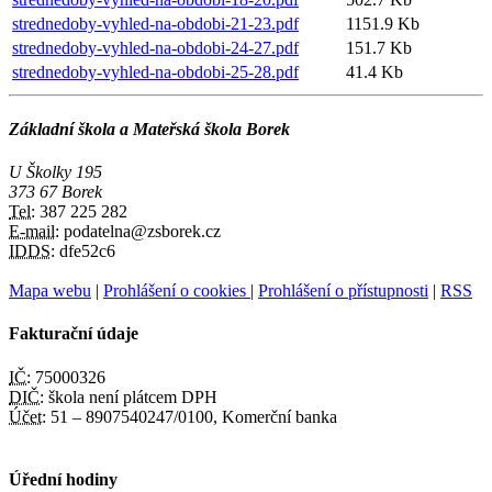
strednedoby-vyhled-na-obdobi-21-23.pdf
1151.9 Kb
strednedoby-vyhled-na-obdobi-24-27.pdf
151.7 Kb
strednedoby-vyhled-na-obdobi-25-28.pdf
41.4 Kb
Základní škola a Mateřská škola Borek
U Školky 195
373 67 Borek
Tel:
387 225 282
E-mail:
podatelna@zsborek.cz
IDDS:
dfe52c6
Mapa webu
|
Prohlášení o cookies
|
Prohlášení o přístupnosti
|
RSS
Fakturační údaje
IČ:
75000326
DIČ:
škola není plátcem DPH
Účet:
51 – 8907540247/0100, Komerční banka
Úřední hodiny