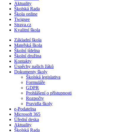
Aktuality
Školská Rada
Škola online
Twigsee
Strava.cz
Kvalitní škola
Základní škola
Mateřská škola
Školní jídelna
Školní družina
Kontakty
Úspěchy našich žáků
Dokumenty školy
Školská legislativa
Formuláře
GDPR
Prohlášení o přístupnosti
Rozpočty
Pravidla školy
e-Podatelna
Microsoft 365
Úřední deska
Aktuality
Školská Rada