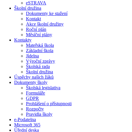
eSTRAVA
Školní družina
Dokumenty ke stažení
Kontakt
Akce školní družiny
Roční plán
Měsíční plány
Kontakty
Mateřská škola
Základní škola
Jídelna
Výroční zprávy
Školská rada
Školní družina
Úspěchy našich žáků
Dokumenty školy
Školská legislativa
Formuláře
GDPR
Prohlášení o přístupnosti
Rozpočty
Pravidla školy
e-Podatelna
Microsoft 365
Úřední deska