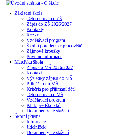
Základní škola
Celoroční akce ZŠ
Zápis do ZŠ 2026/2027
Kontakty
Rozvrh
Vzdělávací program
Školní poradenské pracoviště
Zájmové kroužky
Povinné informace
Mateřská škola
Zápis do MŠ 2026/2027
Kontakt
Výsledky zápisu do MŠ
Přihláška do MŠ
Kritéria pro přijímání dětí
Celoroční akce MŠ
Vzdělávací program
Klub předškoláků
Dokumenty ke stažení
Školní jídelna
Informace
Jídelníček
Dokumenty ke stažení