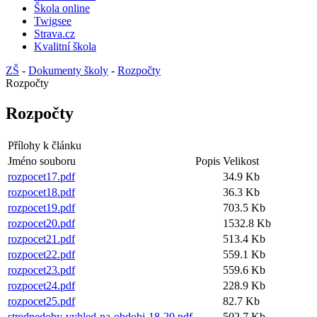
Škola online
Twigsee
Strava.cz
Kvalitní škola
ZŠ
-
Dokumenty školy
-
Rozpočty
Rozpočty
Rozpočty
Přílohy k článku
Jméno souboru
Popis
Velikost
rozpocet17.pdf
34.9 Kb
rozpocet18.pdf
36.3 Kb
rozpocet19.pdf
703.5 Kb
rozpocet20.pdf
1532.8 Kb
rozpocet21.pdf
513.4 Kb
rozpocet22.pdf
559.1 Kb
rozpocet23.pdf
559.6 Kb
rozpocet24.pdf
228.9 Kb
rozpocet25.pdf
82.7 Kb
strednedoby-vyhled-na-obdobi-18-20.pdf
502.7 Kb